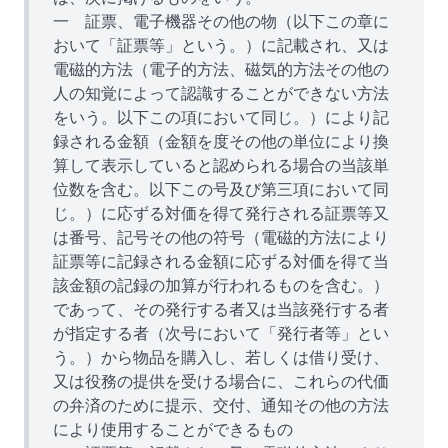
一 証票、電子機器その他の物（以下この章に
おいて「証票等」という。）に記載され、又は
電磁的方法（電子的方法、磁気的方法その他の
人の知覚によって認識することができない方法
をいう。以下この項において同じ。）により記
録される金額（金額を度その他の単位により換
算して表示していると認められる場合の当該単
位数を含む。以下この号及び第三項において同
じ。）に応ずる対価を得て発行される証票等又
は番号、記号その他の符号（電磁的方法により
証票等に記録される金額に応ずる対価を得て当
該金額の記録の加算が行われるものを含む。）
であって、その発行する者又は当該発行する者
が指定する者（次号において「発行者等」とい
う。）から物品を購入し、若しくは借り受け、
又は役務の提供を受ける場合に、これらの代価
の弁済のために提示、交付、通知その他の方法
により使用することができるもの