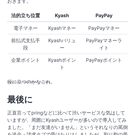
おきます。
法的立ち位置
Kyash
PayPay
電子マネー
Kyashマネー
PayPayマネー
前払式支払手
Kyashバリュ
PayPayマネーラ
段
ー
イト
企業ポイント
Kyashポイン
PayPayポイント
ト
役に立つのかなこれ
。
最後に
正直言ってpringなどに比べて渋いサービスな気はして
いますが、周囲にKyashユーザーが多いので導入してみ
ました。「まだ友達がいません」というそれなりの罵倒
を送金・請求タブで受けたりはしましたが、割り勘の受