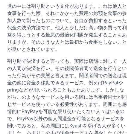
世の中には割り勘という文化があります。これは他人と
食事を行った際、それにかかった費用の総額を食事の参
加人数で割ったものについて、各自が負担するといった
代金の決済方法です。他人と少しだけ高い物を買って利
益を得ようとする最悪の最適化問題が発生することもあ
りますが、そのような人とは最初から食事をしないこと
が良いとされています。
割り勘で決済すると言っても、実際は店舗に対して一人
の人間が決済を行い、その後関係者間で送金を行うとい
った行為がその実態と言えます。関係者間での送金は現
金の他に資金を移動できるサービス、例えばPayPalや
pringなどが用いられることもまたあります。しかしな
がらこのようなサービスを用いる際には当事者同士が同
じサービスを使っている必要性があります。周囲にも感
情的にPayPayを可能な限り使いたくない人々はいるの
で、PayPay以外の個人間送金が可能となるサービスを
聞いてみると、私の周囲にはKyashを挙げる人が多くい
ました。あまりこの手の送金サービスを増やしたくはな