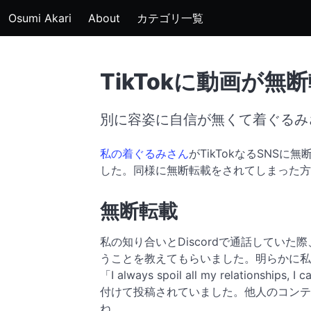
Osumi Akari
About
カテゴリ一覧
TikTokに動画が
別に容姿に自信が無くて着ぐるみさん
私の着ぐるみさん
がTikTokなるSNS
した。同様に無断転載をされてしまった方
無断転載
私の知り合いとDiscordで通話してい
うことを教えてもらいました。明らかに私
「I always spoil all my relations
付けて投稿されていました。他人のコンテ
ね。