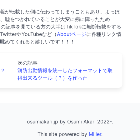
報が転載した側に伝わってしまうこともあり、よっぽ
、嘘をつかれていることが大変に癪に障ったため
この記事を見ている方の大半はTikTokに無断転載をする
terやYouTubeなど（
Aboutページ
に各種リンク情
眺めてくれると嬉しいです！！！
次の記事
活？
消防出動情報を統一したフォーマットで取
得出来るツール（？）を作った
osumiakari.jp by Osumi Akari 2022-.
This site powered by
Miller
.