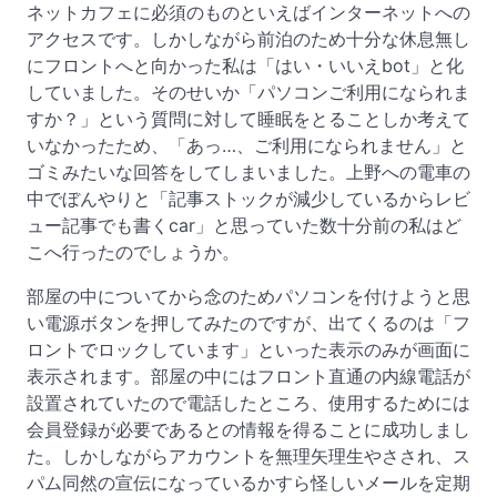
ネットカフェに必須のものといえばインターネットへの
アクセスです。しかしながら前泊のため十分な休息無し
にフロントへと向かった私は「はい・いいえbot」と化
していました。そのせいか「パソコンご利用になられま
すか？」という質問に対して睡眠をとることしか考えて
いなかったため、「あっ…、ご利用になられません」と
ゴミみたいな回答をしてしまいました。上野への電車の
中でぼんやりと「記事ストックが減少しているからレビ
ュー記事でも書くcar」と思っていた数十分前の私はど
こへ行ったのでしょうか。
部屋の中についてから念のためパソコンを付けようと思
い電源ボタンを押してみたのですが、出てくるのは「フ
ロントでロックしています」といった表示のみが画面に
表示されます。部屋の中にはフロント直通の内線電話が
設置されていたので電話したところ、使用するためには
会員登録が必要であるとの情報を得ることに成功しまし
た。しかしながらアカウントを無理矢理生やさされ、ス
パム同然の宣伝になっているかすら怪しいメールを定期