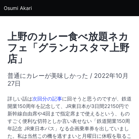
Osumi Akari
上野のカレー食べ放題ネカ
フェ「グランカスタマ上野
店」
普通にカレーが美味しかった / 2022年10月
27日
詳しい話は
次回分の記事
に回そうと思うのですが、鉄道
開業150周年を記念して、JR東日本が3日間22150円で
新幹線自由席や4回まで指定席まで使えるという、もの
すごく便利な切符としか言い表せない「鉄道開業150周
年記念 JR東日本パス」なる企画乗車券を出していまし
た。私は当然この機を逃すまいと月曜日に休暇を取るこ