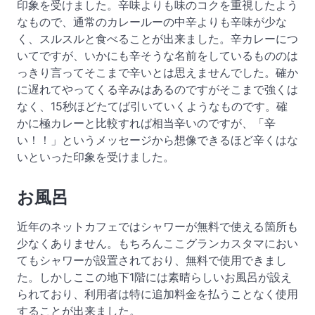
印象を受けました。辛味よりも味のコクを重視したよう
なもので、通常のカレールーの中辛よりも辛味が少な
く、スルスルと食べることが出来ました。辛カレーにつ
いてですが、いかにも辛そうな名前をしているもののは
っきり言ってそこまで辛いとは思えませんでした。確か
に遅れてやってくる辛みはあるのですがそこまで強くは
なく、15秒ほどたてば引いていくようなものです。確
かに極カレーと比較すれば相当辛いのですが、「辛
い！！」というメッセージから想像できるほど辛くはな
いといった印象を受けました。
お風呂
近年のネットカフェではシャワーが無料で使える箇所も
少なくありません。もちろんここグランカスタマにおい
てもシャワーが設置されており、無料で使用できまし
た。しかしここの地下1階には素晴らしいお風呂が設え
られており、利用者は特に追加料金を払うことなく使用
することが出来ました。