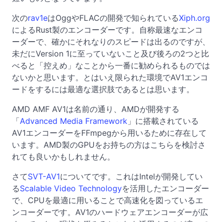
次の
rav1e
はOggやFLACの開発で知られている
Xiph.org
によるRust製のエンコーダーです。自称最速なエンコ
ーダーで、確かにそれなりのスピードは出るのですが、
未だにVersion 1に至っていないこと及び後ろの2つと比
べると「控えめ」なことから一番に勧められるものでは
ないかと思います。とはいえ限られた環境でAV1エンコ
ードをするには最適な選択肢であるとは思います。
AMD AMF AV1は名前の通り、AMDが開発する
「
Advanced Media Framework
」に搭載されている
AV1エンコーダーをFFmpegから用いるために存在して
います。AMD製のGPUをお持ちの方はこちらを検討さ
れても良いかもしれません。
さて
SVT-AV1
についてです。これはIntelが開発してい
る
Scalable Video Technology
を活用したエンコーダー
で、CPUを最適に用いることで高速化を図っているエ
ンコーダーです。AV1のハードウェアエンコーダーが広