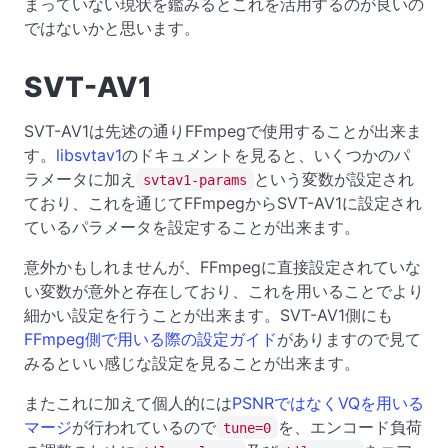
まっていない現状を鑑みるとこれを活用するのが良いの
ではないかと思います。
SVT-AV1
SVT-AV1は先述の通りFFmpegで使用することが出来ま
す。
libsvtav1
のドキュメントを見ると、いくつかのパ
ラメータに加え
という変数が設定され
svtav1-params
ており、これを通じてFFmpegからSVT-AV1に設定され
ているパラメータを設定することが出来ます。
意外かもしれませんが、FFmpegに直接設定されていな
い変数が意外と存在しており、これを用いることでより
細かい設定を行うことが出来ます。SVT-AV1側にも
FFmpeg側で用いる際の設定ガイド
がありますので見て
みるといい感じな設定を見ることが出来ます。
またこれに加えて個人的には
PSNRではなくVQを用いる
マージ
が行われているので
を、エンコード負荷
tune=0