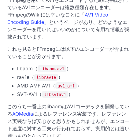
ているAV1エンコーダーは複数種類存在します。
FFmpegのWikiには幸いなことに「
AV1 Video
Encoding Guide
」というページがあり、どのようなエ
ンコーダーを用いればいいのかについて有用な情報が掲
載されています。
これを見るとFFmpegには以下のエンコーダーが含まれ
ていることが分かります。
libaom（
）
libaom-av1
rav1e（
）
librav1e
AMD AMF AV1（
）
av1_amf
SVT-AV1（
）
libsvtav1
このうち一番上のlibaomはAV1コーデックを開発してい
る
AOMedia
によるレファレンス実装です。レファレン
ス実装ならば安心かと思うかもしれませんが、エンコー
ド速度に対する工夫が行われておらず、実用的とは言い
難いものとなっています。