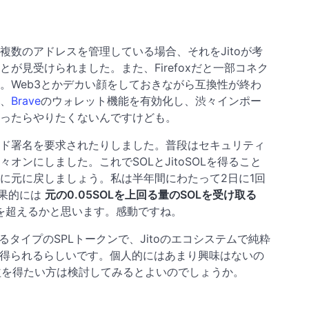
複数のアドレスを管理している場合、それをJitoが考
が見受けられました。また、Firefoxだと一部コネク
。Web3とかデカい顔をしておきながら互換性が終わ
、
Brave
のウォレット機能を有効化し、渋々インポー
ったらやりたくないんですけども。
ド署名を要求されたりしました。普段はセキュリティ
オンにしました。これでSOLとJitoSOLを得ること
に元に戻しましょう。私は半年間にわたって2日に1回
結果的には
元の0.05SOLを上回る量のSOLを受け取る
%を超えるかと思います。感動ですね。
くあるタイプのSPLトークンで、Jitoのエコシステムで純粋
を得られるらしいです。個人的にはあまり興味はないの
利益を得たい方は検討してみるとよいのでしょうか。