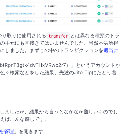
やり取りに使用される
とは異なる種類のトラ
transfer
の手元にも直接きてはいませんでした。当然不労所得
にしました。まずこの中のトランザクションを
適当に
j8CfnbtRpnT8gtk4dvTHxVRwc2r7）」というアカウントか
々検索などをした結果、先述のJito Tipにたどり着
としましたが、結果から言うとなかなか難しいものでし
いえばこんな感じです。
を管理
」を開きます