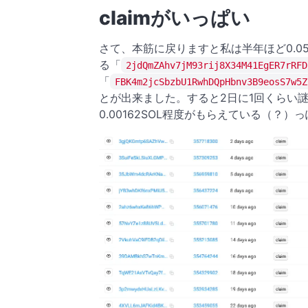
claimがいっぱい
さて、本筋に戻りますと私は半年ほど0.0
る「
2jdQmZAhv7jM93rij8X34M41EgER7rRFD
「
FBK4m2jcSbzbU1RwhDQpHbnv3B9eosS7w5Z
とが出来ました。すると2日に1回くらい
0.00162SOL程度がもらえている（？