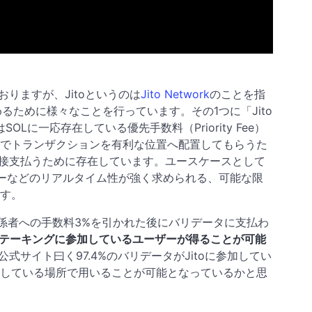
おりますが、Jitoというのは
Jito Network
のことを指
めるために様々なことを行っています。その1つに「Jito
Lに一応存在している優先手数料（Priority Fee）
でトランザクションを有利な位置へ配置してもらうた
へ直接支払うために存在しています。ユースケースとして
ダーなどのリアルタイム性が強く求められる、可能な限
す。
とその関係者への手数料3%を引かれた後にバリデータに支払わ
もステーキングに参加しているユーザーが得ることが可能
公式サイト曰く97.4%のバリデータがJitoに参加してい
している場所で用いることが可能となっているかと思