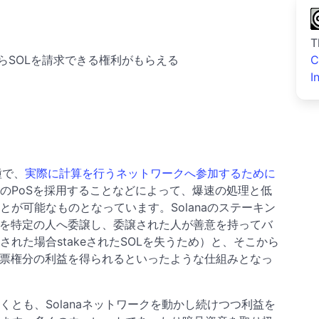
T
からSOLを請求できる権利がもらえる
C
I
種で、
実際に計算を行うネットワークへ参加するために
のPoSを採用することなどによって、爆速の処理と低
が可能なものとなっています。Solanaのステーキン
権を特定の人へ委譲し、委譲された人が善意を持ってバ
れた場合stakeされたSOLを失うため）と、そこから
投票権分の利益を得られるといったような仕組みとなっ
とも、Solanaネットワークを動かし続けつつ利益を