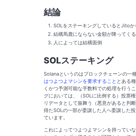
結論
SOLをステーキングしているとJito
結構馬鹿にならない金額が降ってくる
人によっては結構面倒
SOLステーキング
Solanaというのはブロックチェーンの一
はつよつよマシンを要求すること
とある種
くかつ予測可能な手数料での処理を行うこと
グにおいては、（SOLに比例する）投票
リデータとして振舞う（悪意があると判断さ
得たSOLの一部が委譲した人へ委譲した
ています。
これによってつよつよマシンを持っていなく