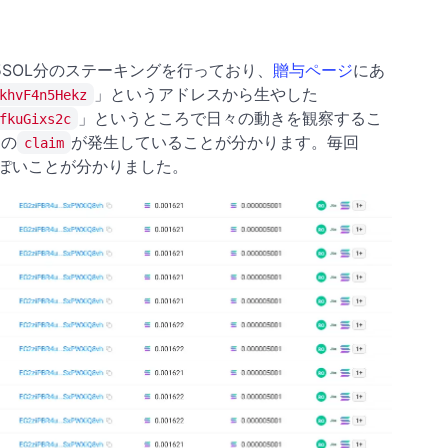
5SOL分のステーキングを行っており、
贈与ページ
にあ
」というアドレスから生やした
khvF4n5Hekz
」というところで日々の動きを観察するこ
fkuGixs2c
謎の
が発生していることが分かります。毎回
claim
）っぽいことが分かりました。