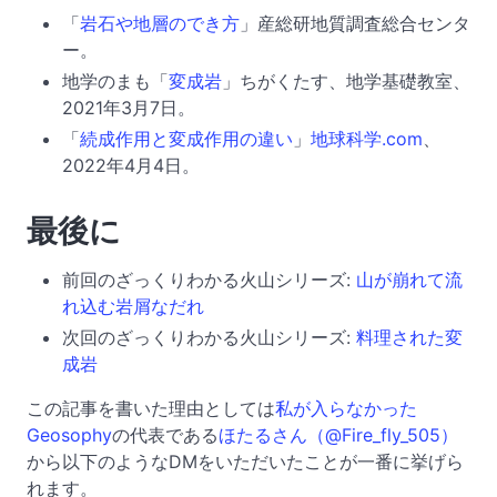
「
岩石や地層のでき方
」産総研地質調査総合センタ
ー。
地学のまも「
変成岩
」ちがくたす、地学基礎教室、
2021年3月7日。
「
続成作用と変成作用の違い
」
地球科学.com
、
2022年4月4日。
最後に
前回のざっくりわかる火山シリーズ:
山が崩れて流
れ込む岩屑なだれ
次回のざっくりわかる火山シリーズ:
料理された変
成岩
この記事を書いた理由としては
私が入らなかった
Geosophy
の代表である
ほたるさん（@Fire_fly_505）
から以下のようなDMをいただいたことが一番に挙げら
れます。