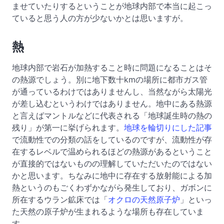
ませていたりするということが地球内部で本当に起こっ
ていると思う人の方が少ないかとは思いますが。
熱
地球内部で岩石が加熱すること時に問題になることはそ
の熱源でしょう。別に地下数十kmの場所に都市ガス管
が通っているわけではありませんし、当然ながら太陽光
が差し込むというわけではありません。地中にある熱源
と言えばマントルなどに代表される「地球誕生時の熱の
残り」が第一に挙げられます。
地球を輪切りにした記事
で流動性での分類の話をしているのですが、流動性が存
在するレベルで温められるほどの熱源があるということ
が直接的ではないものの理解していただいたのではない
かと思います。ちなみに地中に存在する放射能による加
熱というのもごくわずかながら発生しており、ガボンに
所在するウラン鉱床では「
オクロの天然原子炉
」といっ
た天然の原子炉が生まれるような場所も存在していま
す。