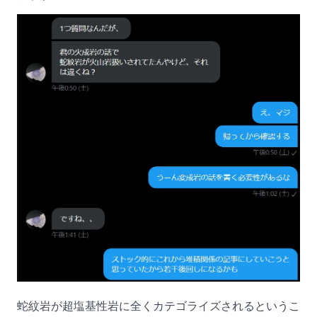
蛇紋岩が超塩基性岩に全くカテゴライズされるというこ