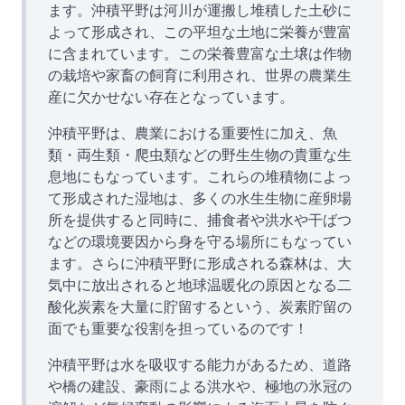
ます。沖積平野は河川が運搬し堆積した土砂に
よって形成され、この平坦な土地に栄養が豊富
に含まれています。この栄養豊富な土壌は作物
の栽培や家畜の飼育に利用され、世界の農業生
産に欠かせない存在となっています。
沖積平野は、農業における重要性に加え、魚
類・両生類・爬虫類などの野生生物の貴重な生
息地にもなっています。これらの堆積物によっ
て形成された湿地は、多くの水生生物に産卵場
所を提供すると同時に、捕食者や洪水や干ばつ
などの環境要因から身を守る場所にもなってい
ます。さらに沖積平野に形成される森林は、大
気中に放出されると地球温暖化の原因となる二
酸化炭素を大量に貯留するという、炭素貯留の
面でも重要な役割を担っているのです！
沖積平野は水を吸収する能力があるため、道路
や橋の建設、豪雨による洪水や、極地の氷冠の