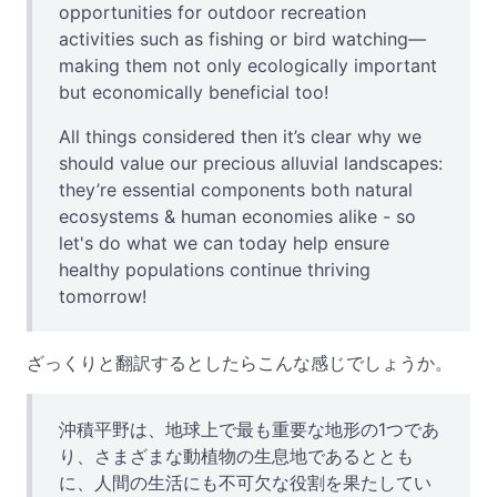
opportunities for outdoor recreation
activities such as fishing or bird watching—
making them not only ecologically important
but economically beneficial too!
All things considered then it’s clear why we
should value our precious alluvial landscapes:
they’re essential components both natural
ecosystems & human economies alike - so
let's do what we can today help ensure
healthy populations continue thriving
tomorrow!
ざっくりと翻訳するとしたらこんな感じでしょうか。
沖積平野は、地球上で最も重要な地形の1つであ
り、さまざまな動植物の生息地であるととも
に、人間の生活にも不可欠な役割を果たしてい