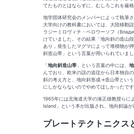
てたものとはならずに、むしろこれを厳格
地学団体研究会のメンバーによって執筆され
大学向けの教科書においては、大陸移動説
ラジーミロヴィチ・ベロウーソフ（Владими
けていました。その結果「地向斜の造山段
あり，発生したマグマによって堆積物が押
斜造山帯」という言葉が用いられていまし
「
地向斜造山帯
」という言葉の中には、
地
んでおり、欧米の説の追従から日本独自の
斜の考え方と、地向斜形成→造山帯という
にしかならないのでやめてほしかったです
1965年には北海道大学の湊正雄教授らによって「The 
Island」という本が出版され、地向斜論
プレートテクトニクス