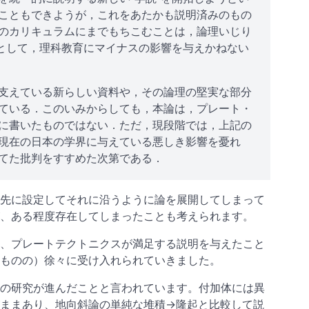
こともできようが，これをあたかも説明済みのもの
のカリキュラムにまでもちこむことは，論理いじり
義として，理科教育にマイナスの影響を与えかねない
支えている新らしい資料や，その論理の堅実な部分
ている．このいみからしても，本論は，プレート・
に書いたものではない．ただ，現段階では，上記の
現在の日本の学界に与えている悪しき影響を憂れ
てた批判をすすめた次第である．
えを先に設定してそれに沿うように論を展開してしまって
、ある程度存在してしまったことも考えられます。
、プレートテクトニクスが満足する説明を与えたこと
ものの）徐々に受け入れられていきました。
の研究が進んだことと言われています。付加体には異
ままあり、地向斜論の単純な堆積→隆起と比較して説