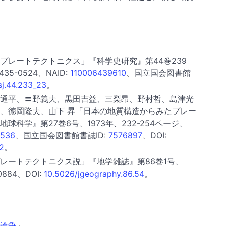
プレートテクトニクス」『科学史研究』第44巻239
35-0524、NAID:
110006439610
、国立国会図書館
sj.44.233_23
。
通平、〓野義夫、黒田吉益、三梨昂、野村哲、島津光
、徳岡隆夫、山下 昇「日本の地質構造からみたプレー
科学』第27巻6号、1973年、232-254ページ、
0536
、国立国会図書館書誌ID:
7576897
、DOI:
2
。
レートテクトニクス説」『地学雑誌』第86巻1号、
0884、DOI:
10.5026/jgeography.86.54
。
論争
」