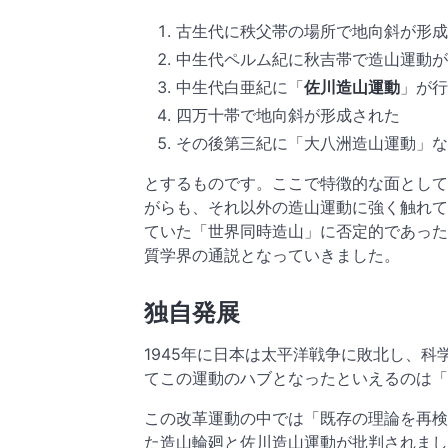
古生代に秩父帯の場所で地向斜が形成
中生代ペルム紀に秋吉帯で造山運動が
中生代白亜紀に「
佐川造山運動
」が行
四万十帯で地向斜が形成された
その後第三紀に「大八洲造山運動」な
とするものです。ここで特徴的な面として
がらも、それ以外の造山運動に強く触れて
ていた「世界同時造山」に否定的であった
質学界の通説となっていきました。
独自発展
1945年に日本は太平洋戦争に敗北し、
てこの運動のハブとなったといえるのは「
この改革運動の中では「既存の理論を再検
た造山輪廻と佐川造山運動が批判されまし