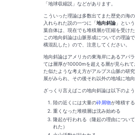
「地球収縮説」などがあります。
こういった理論は多数出てまた歴史の海の
入れられた説の一つに「
地向斜論
」という
葉自体は、現在でも堆積層が圧縮を受けた
この地向斜論は山脈形成についての理論で
構混乱した）ので、注意してください。
地向斜論はアメリカの東海岸にあるアパラ
ては層厚が10000mを超える層が見ら
た似たような考え方がアルプス山脈の研究
展がみられ、その後それ以外の地域に地向
ざっくり言えばこの地向斜論は以下のよう
陸の近くには大量の
砕屑物
が堆積する
重くなった堆積層は沈み始める
隆起が行われる（隆起の理由について
れた）
火山活動が行われる