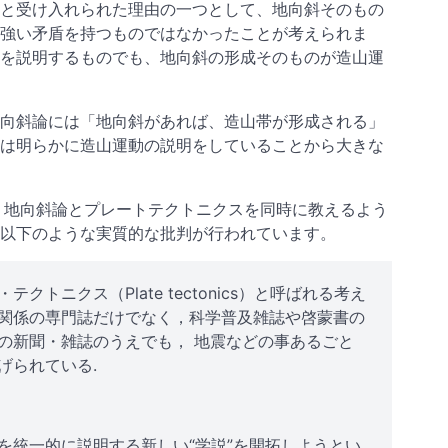
と受け入れられた理由の一つとして、地向斜そのもの
強い矛盾を持つものではなかったことが考えられま
を説明するものでも、地向斜の形成そのものが造山運
向斜論には「地向斜があれば、造山帯が形成される」
は明らかに造山運動の説明をしていることから大きな
し、地向斜論とプレートテクトニクスを同時に教えるよう
以下のような実質的な批判が行われています。
トニクス（Plate tectonics）と呼ばれる考え
関係の専門誌だけでなく，科学普及雑誌や啓蒙書の
の新聞・雑誌のうえでも， 地震などの事あるごと
げられている.
を統一的に説明する新しい“学説”を開拓しようとい