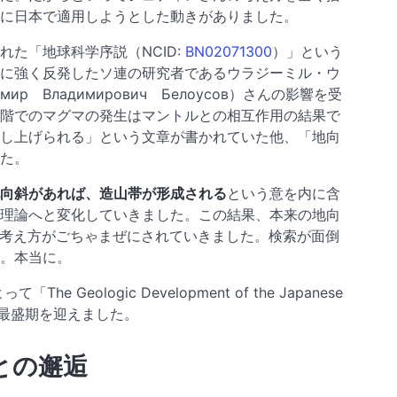
に日本で適用しようとした動きがありました。
た「地球科学序説（NCID:
BN02071300
）」という
に強く反発したソ連の研究者であるウラジーミル・ウ
р Владимирович Белоусов）さんの影響を受
階でのマグマの発生はマントルとの相互作用の結果で
し上げられる」という文章が書かれていた他、「地向
た。
向斜があれば、造山帯が形成される
という意を内に含
理論へと変化していきました。この結果、本来の地向
考え方がごちゃまぜにされていきました。検索が面倒
。本当に。
Geologic Development of the Japanese
が最盛期を迎えました。
との邂逅