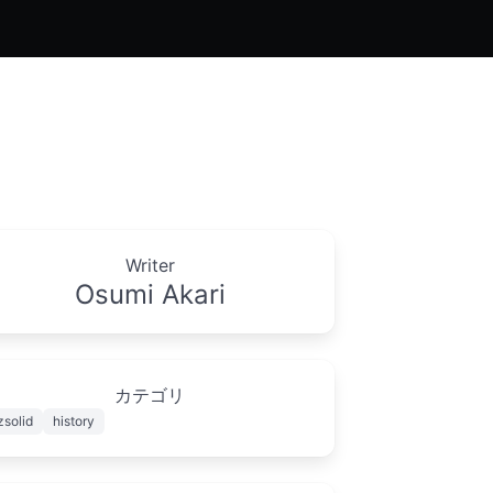
Writer
Osumi Akari
カテゴリ
zsolid
history