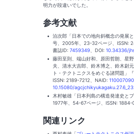
明力が段違いでした。
参考文献
泊次郎「日本での地向斜概念の発展と
号、2005年、23-32ページ、ISSN: 24
書誌ID:
7459349
、DOI:
10.34336/jh
藤田至則、端山好和、原田哲朗、星野
夫、清水大吉郎、鈴木博之、鈴木尉元
ト・テクトニクスをめぐる諸問題」『地球
ISSN: 2189-7212、NAID:
11000709
10.15080/agcjchikyukagaku.27.6_23
木村敏雄「日本列島の構造発達史とプ
1977年、54-67ページ、ISSN: 1884-
関連リンク
西村寿雄「
プレートテクトニクス仮説